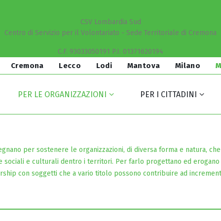
CSV Lombardia Sud
Centro di Servizio per il Volontariato - Sede Territoriale di Cremona
C.F. 93033050191 P.I. 01371620194
Cremona
Lecco
Lodi
Mantova
Milano
M
PER LE ORGANIZZAZIONI
PER I CITTADINI
pegnano per sostenere le organizzazioni, di diversa forma e natura, che 
e sociali e culturali dentro i territori. Per farlo progettano ed erogano 
rship con soggetti che a vario titolo possono contribuire ad increment