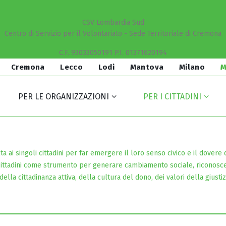
CSV Lombardia Sud
Centro di Servizio per il Volontariato - Sede Territoriale di Cremona
C.F. 93033050191 P.I. 01371620194
Cremona
Lecco
Lodi
Mantova
Milano
M
PER LE ORGANIZZAZIONI
PER I CITTADINI
 ai singoli cittadini per far emergere il loro senso civico e il dovere d
 cittadini come strumento per generare cambiamento sociale, riconosc
della cittadinanza attiva, della cultura del dono, dei valori della giustiz